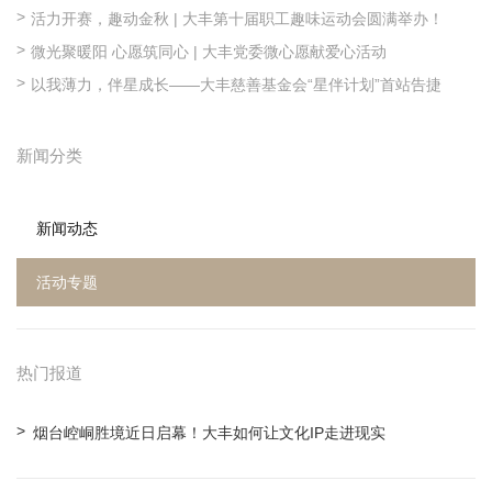
活力开赛，趣动金秋 | 大丰第十届职工趣味运动会圆满举办！
微光聚暖阳 心愿筑同心 | 大丰党委微心愿献爱心活动
以我薄力，伴星成长——大丰慈善基金会“星伴计划”首站告捷
新闻分类
新闻动态
活动专题
热门报道
烟台崆峒胜境近日启幕！大丰如何让文化IP走进现实