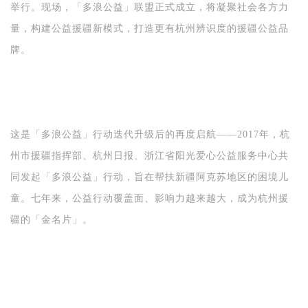
举行。
现场，
「多浪公益」
联盟正式成立，将凝聚社会各方力
量，构建公益援疆新模式，打造更有杭州辨识度的援疆公益品
牌。
这是
「多浪公益」
行动
迭代升级后的再度启航——
2017年，杭
州市援疆指挥部、杭州日报、浙江省
阳
光
爱心公益服务中心共
同发起
「多浪公益」
行动，旨在帮扶新疆阿克苏地
区的困境儿
童。七年来，公益行动覆盖面、
影响力越来越大，成为杭州援
疆的
「
金名片
」
。