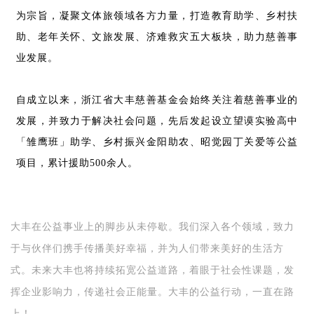
为宗旨，凝聚文体旅领域各方力量，打造教育助学、乡村扶
助、老年关怀、文旅发展、济难救灾五大板块，助力慈善事
业发展。
自成立以来，浙江省大丰慈善基金会始终关注着慈善事业的
发展，并致力于解决社会问题
，先后发起设立望谟实验高中
「
雏鹰班
」
助学、乡村振兴金阳助农、昭觉园丁关爱等公益
项目，累计援助500余人。
大丰在公益事业上的脚步从未停歇。我们深入各个领域，致力
于与伙伴们携手传播美好幸福，并为人们带来美好的生活方
式。未来大丰也将持续拓宽公益道路，着眼于社会性课题，发
挥企业影响力，传递社会正能量。大丰的公益行动，一直在路
上！