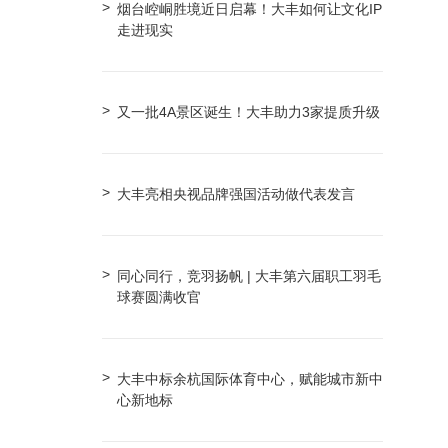
烟台崆峒胜境近日启幕！大丰如何让文化IP
走进现实
又一批4A景区诞生！大丰助力3家提质升级
大丰亮相央视品牌强国活动做代表发言
同心同行，竞羽扬帆 | 大丰第六届职工羽毛
球赛圆满收官
大丰中标余杭国际体育中心，赋能城市新中
心新地标