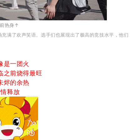
前热身↑
场充满了欢声笑语。选手们也展现出了极高的竞技水平，他们
像是一团火
临之前烧得最旺
未烬的余热
尽情释放