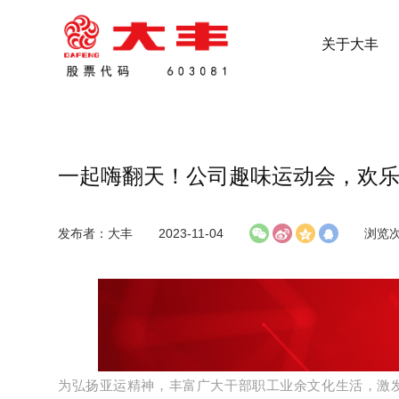
关于大丰
一起嗨翻天！公司趣味运动会，欢
发布者：大丰
2023-11-04
浏览次
为弘扬亚运精神，丰富广大干部职工业余文化生活，激