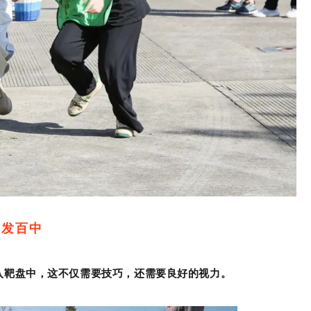
百发百中
入靶盘中，这不仅需要技巧，还需要良好的视力。