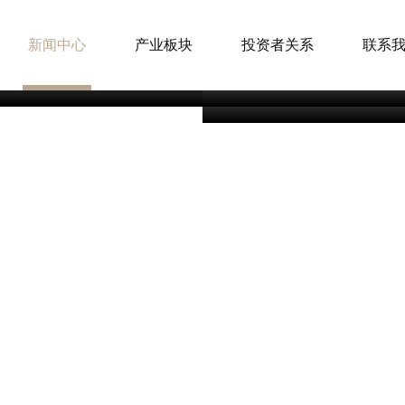
文化IP走进现
又一批4A景区诞生！大
新闻中心
产业板块
投资者关系
联系
大丰中标余杭国际体育
提质升级
能城市新中心新地标