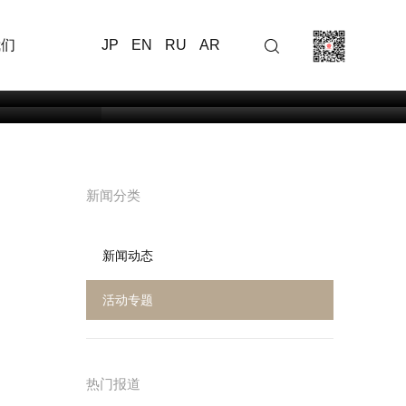
丰助力3家
大丰亮相央视品牌强国活动做代
我们
JP
EN
RU
AR
中心，赋
表发言
海南省旅文厅调研组到访大丰
新闻分类
新闻动态
活动专题
热门报道