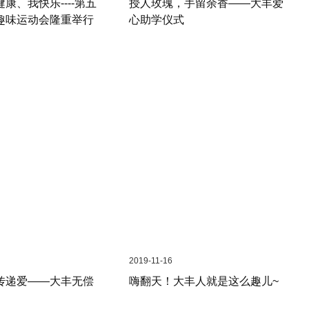
康、我快乐----第五
授人玫瑰，手留余香——大丰爱
趣味运动会隆重举行
心助学仪式
2019-11-16
传递爱——大丰无偿
嗨翻天！大丰人就是这么趣儿~