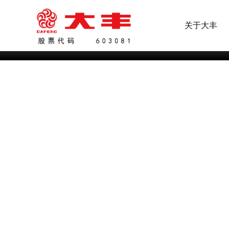
烟台崆峒胜境近日启幕！大丰如何让
关于大丰
实